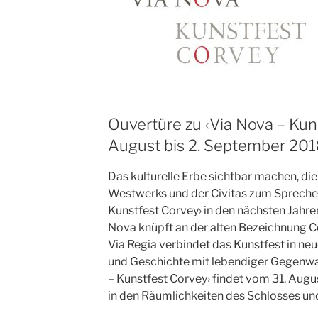
Ouvertüre zu ‹Via Nova – Kuns
August bis 2. September 20
Das kulturelle Erbe sichtbar machen, di
Westwerks und der Civitas zum Sprechen 
Kunstfest Corvey› in den nächsten Jahr
Nova knüpft an der alten Bezeichnung C
Via Regia verbindet das Kunstfest in ne
und Geschichte mit lebendiger Gegenwar
– Kunstfest Corvey› findet vom 31. Aug
in den Räumlichkeiten des Schlosses und 